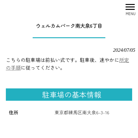
MENU
株式会社シティリサーチ HOME
>
駐車場一覧
>
ウェルカムパーク南大泉6丁目
ウェルカムパーク南大泉6丁目
2024/07/05
こちらの駐車場は前払い式です。駐車後、速やかに
所定
の手順
に従ってください。
駐車場の基本情報
住所
東京都練馬区南大泉6-3-16