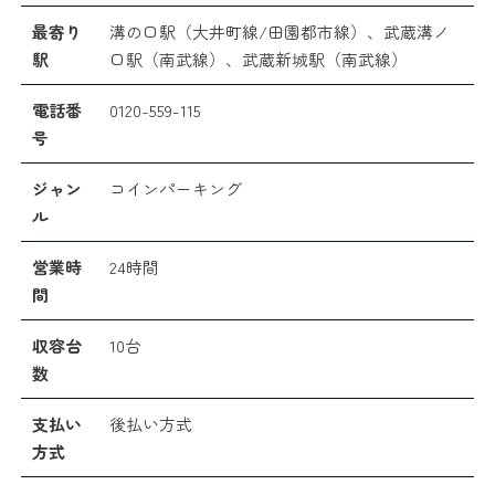
最寄り
溝の口駅（大井町線/田園都市線）、武蔵溝ノ
駅
口駅（南武線）、武蔵新城駅（南武線）
電話番
0120-559-115
号
ジャン
コインパーキング
ル
営業時
24時間
間
収容台
10台
数
支払い
後払い方式
方式