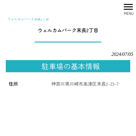
MENU
株式会社シティリサーチ HOME
>
駐車場一覧
>
関東
>
神奈川
>
ウェルカムパーク末長2丁目
ウェルカムパーク末長2丁目
2024/07/05
駐車場の基本情報
住所
神奈川県川崎市高津区末長2-23-7