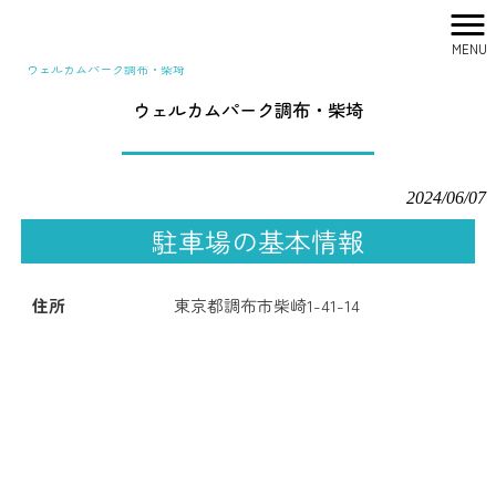
MENU
株式会社シティリサーチ HOME
>
駐車場一覧
>
関東
>
東京
>
ウェルカムパーク調布・柴埼
ウェルカムパーク調布・柴埼
2024/06/07
駐車場の基本情報
住所
東京都調布市柴崎1-41-14