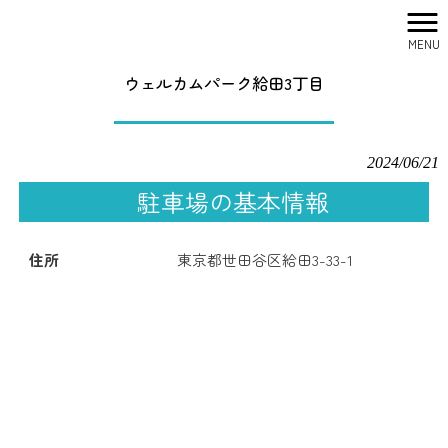
MENU
株式会社シティリサーチ HOME
>
駐車場一覧
>
ウェルカムパーク給田3丁目
ウェルカムパーク給田3丁目
2024/06/21
駐車場の基本情報
住所
東京都世田谷区給田3-33-1