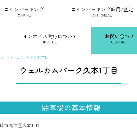
コインパーキング
コインパーキング転用/査定
PARKING
APPRAISAL
インボイス対応について
お問い合わせ
INVOICE
CONTACT
>
ウェルカムパーク久本1丁目
ウェルカムパーク久本1丁目
駐車場の基本情報
市高津区久本1-17