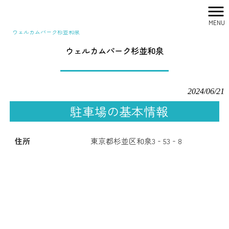
MENU
株式会社シティリサーチ HOME
>
駐車場一覧
>
関東
>
東京
>
ウェルカムパーク杉並和泉
ウェルカムパーク杉並和泉
2024/06/21
駐車場の基本情報
住所
東京都杉並区和泉3‐53‐8