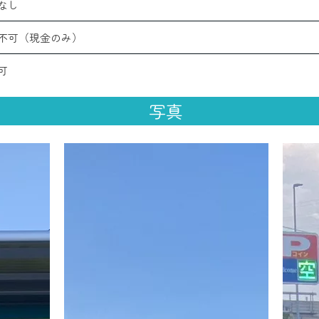
なし
不可（現金のみ）
可
写真