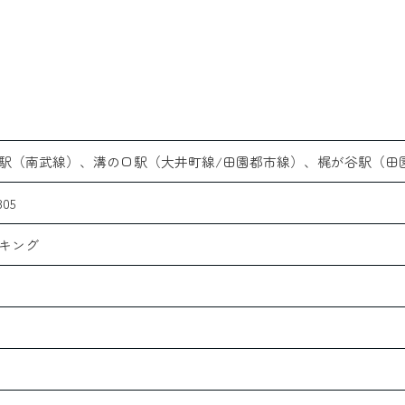
駅（南武線）、溝の口駅（大井町線/田園都市線）、梶が谷駅（田
305
キング