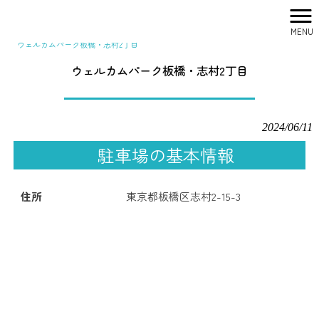
MENU
株式会社シティリサーチ HOME
>
駐車場一覧
>
関東
>
東京
>
ウェルカムパーク板橋・志村2丁目
ウェルカムパーク板橋・志村2丁目
2024/06/11
駐車場の基本情報
住所
東京都板橋区志村2-15-3