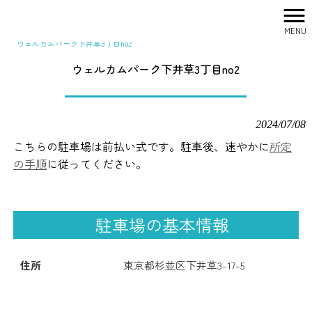
MENU
株式会社シティリサーチ HOME
>
駐車場一覧
>
ウェルカムパーク下井草3丁目no2
ウェルカムパーク下井草3丁目no2
2024/07/08
こちらの駐車場は前払い式です。駐車後、速やかに
所定
の手順
に従ってください。
駐車場の基本情報
住所
東京都杉並区下井草3-17-5