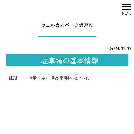
MENU
株式会社シティリサーチ HOME
>
駐車場一覧
>
ウェルカムパーク坂戸Ⅳ
ウェルカムパーク坂戸Ⅳ
2024/07/05
駐車場の基本情報
住所
神奈川県川崎市高津区坂戸1-15