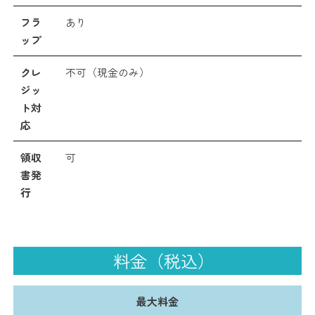
フラ
あり
ップ
クレ
不可（現金のみ）
ジッ
ト対
応
領収
可
書発
行
料金（税込）
最大料金