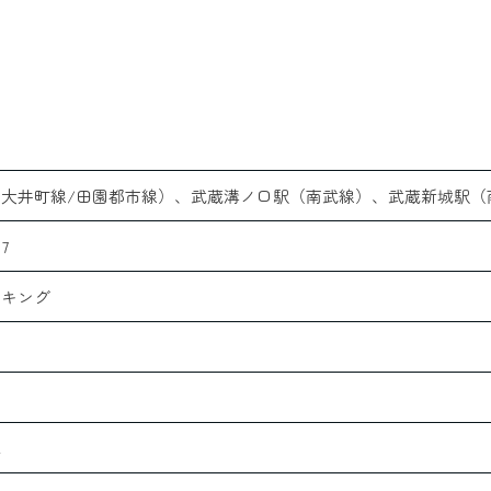
（大井町線/田園都市線）、武蔵溝ノ口駅（南武線）、武蔵新城駅（
17
ーキング
式