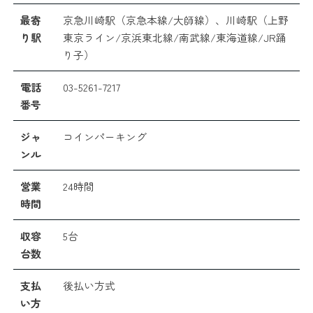
最寄
京急川崎駅（京急本線/大師線）、川崎駅（上野
り駅
東京ライン/京浜東北線/南武線/東海道線/JR踊
り子）
電話
03-5261-7217
番号
ジャ
コインパーキング
ンル
営業
24時間
時間
収容
5台
台数
支払
後払い方式
い方