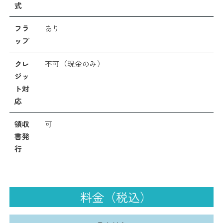
式
フラ
あり
ップ
クレ
不可（現金のみ）
ジッ
ト対
応
領収
可
書発
行
料金（税込）