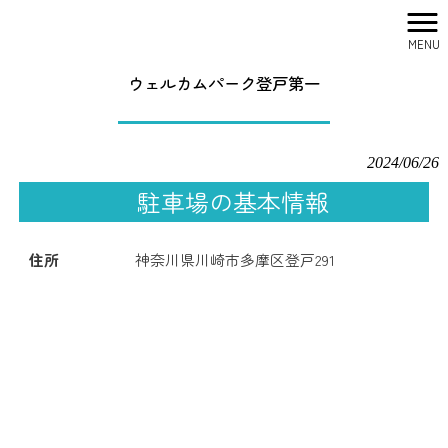
MENU
株式会社シティリサーチ HOME
>
駐車場一覧
>
ウェルカムパーク登戸第一
ウェルカムパーク登戸第一
2024/06/26
駐車場の基本情報
住所
神奈川県川崎市多摩区登戸291