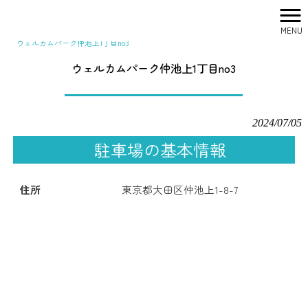
MENU
株式会社シティリサーチ HOME
>
駐車場一覧
>
関東
>
東京
>
ウェルカムパーク仲池上1丁目no3
ウェルカムパーク仲池上1丁目no3
2024/07/05
駐車場の基本情報
住所
東京都大田区仲池上1-8-7