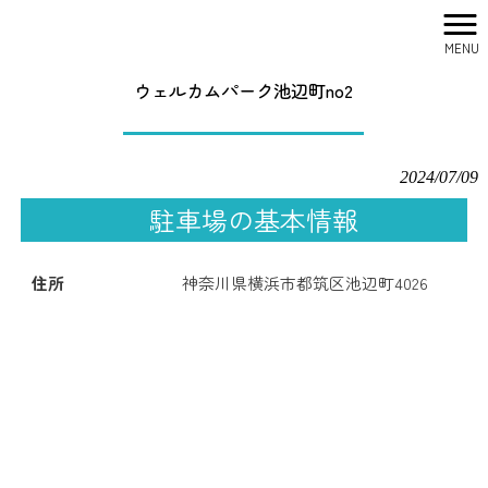
MENU
株式会社シティリサーチ HOME
>
駐車場一覧
>
ウェルカムパーク池辺町no2
ウェルカムパーク池辺町no2
2024/07/09
駐車場の基本情報
住所
神奈川県横浜市都筑区池辺町4026