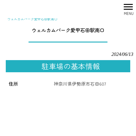
MENU
株式会社シティリサーチ HOME
>
駐車場一覧
>
関東
>
ウェルカムパーク愛甲石田駅南口
ウェルカムパーク愛甲石田駅南口
2024/06/13
駐車場の基本情報
住所
神奈川県伊勢原市石田607