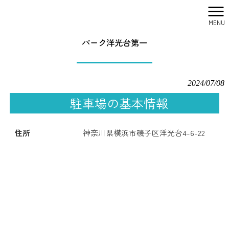
MENU
株式会社シティリサーチ HOME
>
駐車場一覧
>
パーク洋光台第一
パーク洋光台第一
2024/07/08
駐車場の基本情報
住所
神奈川県横浜市磯子区洋光台4-6-22