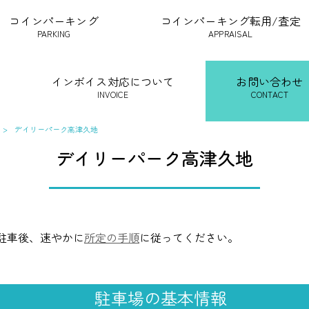
コインパーキング
コインパーキング転用/査定
PARKING
APPRAISAL
インボイス対応について
お問い合わせ
INVOICE
CONTACT
>
デイリーパーク高津久地
デイリーパーク高津久地
駐車後、速やかに
所定の手順
に従ってください。
駐車場の基本情報