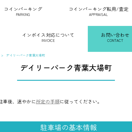
コインパーキング
コインパーキング転用/査定
PARKING
APPRAISAL
インボイス対応について
お問い合わせ
INVOICE
CONTACT
>
デイリーパーク青葉大場町
デイリーパーク青葉大場町
駐車後、速やかに
所定の手順
に従ってください。
駐車場の基本情報