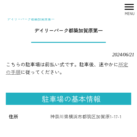
MENU
株式会社シティリサーチ HOME
>
駐車場一覧
>
デイリーパーク都築加賀原第一
デイリーパーク都築加賀原第一
2024/06/21
こちらの駐車場は前払い式です。駐車後、速やかに
所定
の手順
に従ってください。
駐車場の基本情報
住所
神奈川県横浜市都筑区加賀原1-17-1